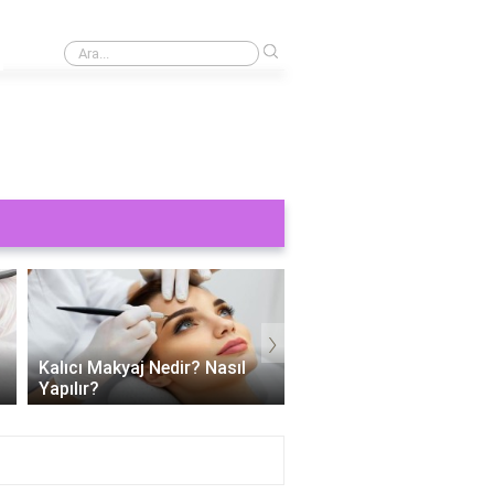
›
Kaş yaptırmak ne kadar 2024?
›
Kalıcı Makyaj Nedir? Nasıl
Kalıcı dudak makyajı ac
Yapılır?
mu?