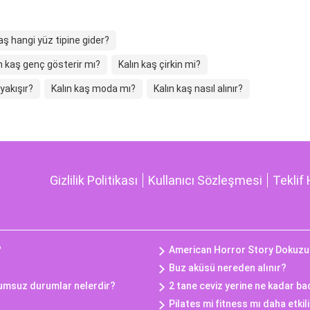
aş hangi yüz tipine gider?
n kaş genç gösterir mı?
Kalın kaş çirkin mi?
yakışır?
Kalın kaş moda mı?
Kalın kaş nasıl alınır?
Gizlilik Politikası
Kullanıcı Sözleşmesi
Teklif 
?
American Horror Story Dokuz
Buz aküsü nereden alınır?
lumsuz durumlar nelerdir?
2 tane ceviz yerine ne kadar b
Pilates mi fitness mı daha etkil