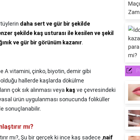
 tüylerin
daha sert ve gür bir şekilde
zer şekilde kaş usturası ile kesilen ve şekil
ağınık ve gür bir görünüm kazanır
.
le A vitamini, çinko, biyotin, demir gibi
P
 olduğu hallerde kaşlarda dökülme
ların çok sık alınması veya
kaş
ve çevresindeki
asal ürün uygulanması sonucunda foliküller
e sonuçlanabilir.
nlaştırır mı?
ırır mı?,
Şu bir gerçek ki ince kaş sadece ,
naif