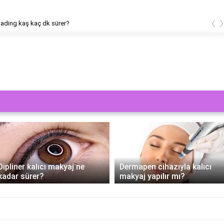
‹
ading kaş kaç dk sürer?
Dipliner kalıcı makyaj ne
Dermapen cihazıyla kalıcı
kadar sürer?
makyaj yapılır mı?