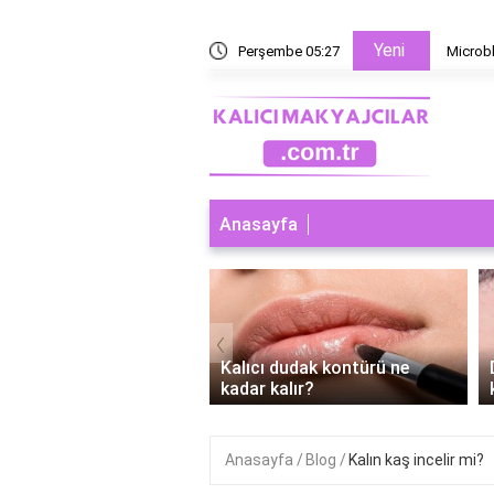
Yeni
 yoksa microblading mi?
Perşembe 05:27
Microbl
Anasayfa
‹
ı dudak makyajı abdest
Kalıcı dudak kontürü ne
r mi?
kadar kalır?
Anasayfa
Blog
Kalın kaş incelir mi?