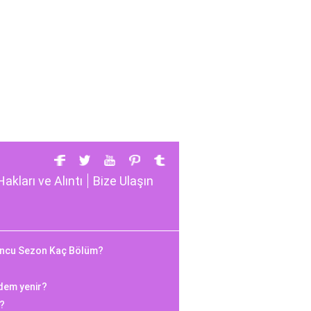
Hakları ve Alıntı
Bize Ulaşın
uncu Sezon Kaç Bölüm?
adem yenir?
i?