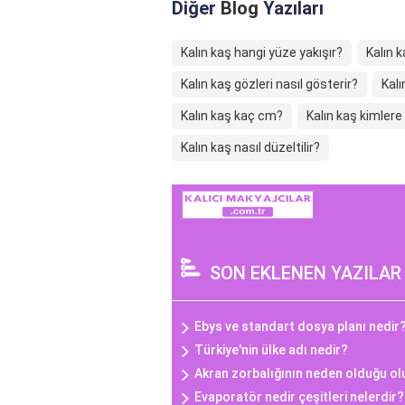
Diğer
Blog
Yazıları
Kalın kaş hangi yüze yakışır?
Kalın k
Kalın kaş gözleri nasıl gösterir?
Kalı
Kalın kaş kaç cm?
Kalın kaş kimlere 
Kalın kaş nasıl düzeltilir?
SON EKLENEN YAZILAR
Ebys ve standart dosya planı nedir
Türkiye'nin ülke adı nedir?
Akran zorbalığının neden olduğu o
Evaporatör nedir çeşitleri nelerdir?