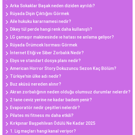
Arka Sokaklar Başak neden diziden ayrıldı?
Rüyada Dişin Çıktığını Görmek
Aile hukuku kararnamesi nedir?
Dikey tül perde hangi renk daha kullanışlı?
LG çamaşır makinesinde ıe hatası ne anlama geliyor?
Rüyada Örümcek Isırması Görmek
İnternet Etiği ve Siber Zorbalık Nedir?
Ebys ve standart dosya planı nedir?
American Horror Story Dokuzuncu Sezon Kaç Bölüm?
Türkiye'nin ülke adı nedir?
Buz aküsü nereden alınır?
Akran zorbalığının neden olduğu olumsuz durumlar nelerdir?
2 tane ceviz yerine ne kadar badem yenir?
Evaporatör nedir çeşitleri nelerdir?
Pilates mi fitness mı daha etkili?
Kırkpınar Başpehlivan Ödülü Ne Kadar 2025
1. Lig maçları hangi kanal veriyor?