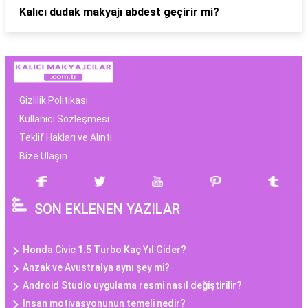
Kalıcı dudak makyajı abdest geçirir mi?
Gizlilik Politikası
Kullanıcı Sözleşmesi
Teklif Hakları ve Alıntı
Bize Ulaşın
SON EKLENEN YAZILAR
Honda Civic 1.5 Turbo Kaç Yıl Gider?
Anzak ve Avustralya aynı şey mi?
Android Studio uygulama resmi nasıl değiştirilir?
Insan motivasyonunun temeli nedir?