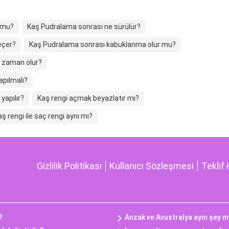
r mu?
Kaş Pudralama sonrası ne sürülür?
eçer?
Kaş Pudralama sonrası kabuklanma olur mu?
 zaman olur?
apılmalı?
yapılır?
Kaş rengi açmak beyazlatır mı?
aş rengi ile saç rengi aynı mı?
Gizlilik Politikası
Kullanıcı Sözleşmesi
Teklif 
?
Anzak ve Avustralya aynı şey m