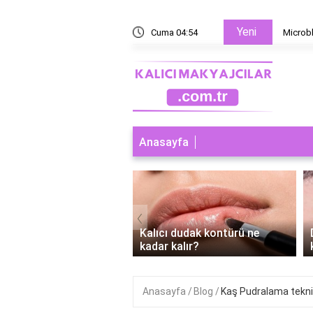
Yeni
 yoksa microblading mi?
Cuma 04:54
Microbl
Anasayfa
‹
ı dudak makyajı abdest
Kalıcı dudak kontürü ne
r mi?
kadar kalır?
Anasayfa
Blog
Kaş Pudralama tekni