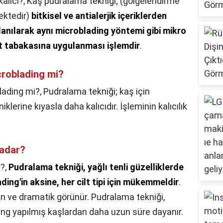
alıcı?,
Kaş pudralama tekniği; (gölgelendirme
ektedir)
bitkisel ve antialerjik içeriklerden
lanılarak aynı microblading yöntemi gibi mikro
st tabakasına uygulanması işlemdir
.
roblading mi?
lading mi?,
Pudralama tekniği; kaş için
iklerine kıyasla daha kalıcıdır. İşleminin kalıcılık
kadar?
r?,
Pudralama tekniği, yağlı tenli güzelliklerde
ing'in aksine, her cilt tipi için mükemmeldir
.
in ve dramatik görünür. Pudralama tekniği,
ading yapılmış kaşlardan daha uzun süre dayanır.