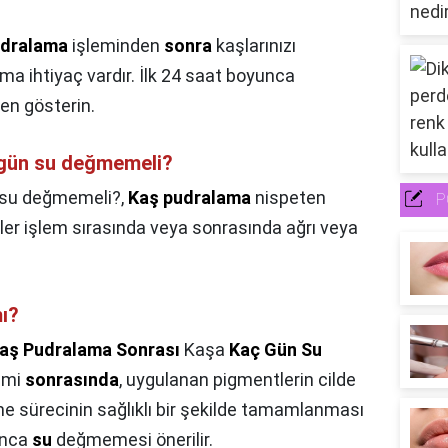
udralama
işleminden
sonra
kaşlarınızı
ma ihtiyaç vardır. İlk 24 saat boyunca
en gösterin.
 gün su değmemeli?
 su değmemeli?,
Kaş pudralama
nispeten
P
işiler işlem sırasında veya sonrasında ağrı veya
mı?
aş Pudralama Sonrası
Kaşa
Kaç Gün Su
emi
sonrasında
, uygulanan pigmentlerin cilde
me sürecinin sağlıklı bir şekilde tamamlanması
nca
su
değmemesi önerilir.