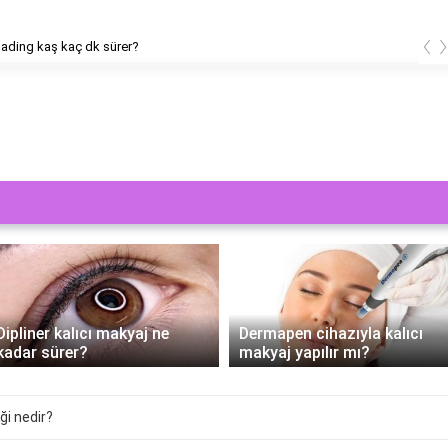
‹
ading kaş kaç dk sürer?
Dipliner kalıcı makyaj ne
Dermapen cihazıyla kalıcı
kadar sürer?
makyaj yapılır mı?
ği nedir?