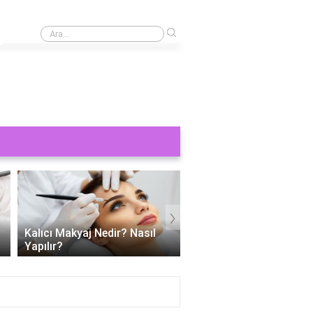
›
Kaş yaptırmak ne kadar 2024?
›
Kalıcı Makyaj Nedir? Nasıl
Kalıcı dudak makyajı ac
Yapılır?
mu?