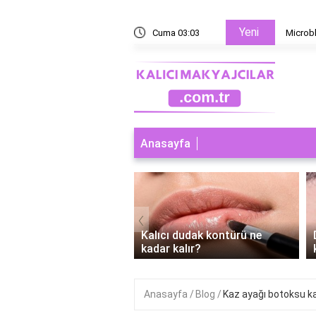
Yeni
 yoksa microblading mi?
Cuma 03:03
Microbl
Anasayfa
‹
ı dudak makyajı abdest
Kalıcı dudak kontürü ne
r mi?
kadar kalır?
Anasayfa
Blog
Kaz ayağı botoksu kaş