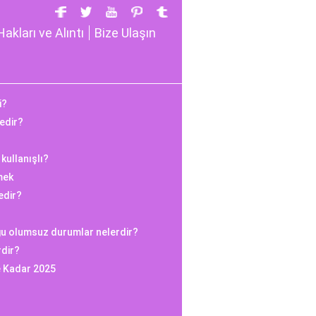
Hakları ve Alıntı
Bize Ulaşın
i?
edir?
kullanışlı?
mek
edir?
ğu olumsuz durumlar nelerdir?
rdir?
e Kadar 2025