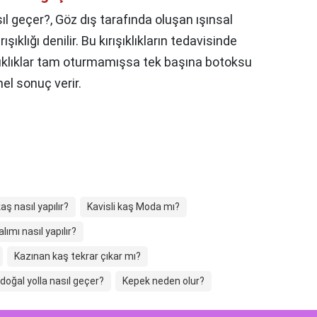
ıl geçer?,
Göz dış tarafında oluşan ışınsal
şıklığı denilir. Bu kırışıklıkların tedavisinde
rışıklıklar tam oturmamışsa tek başına botoksu
 sonuç verir.
kaş nasıl yapılır?
Kavisli kaş Moda mı?
alımı nasıl yapılır?
Kazınan kaş tekrar çıkar mı?
doğal yolla nasıl geçer?
Kepek neden olur?