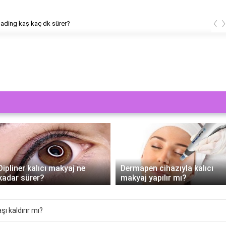
‹
ading kaş kaç dk sürer?
Dipliner kalıcı makyaj ne
Dermapen cihazıyla kalıcı
kadar sürer?
makyaj yapılır mı?
ı kaldırır mı?