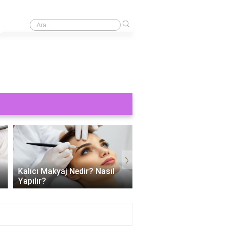
›
Kaş yaptırmak ne kadar 2024?
›
Kalıcı Makyaj Nedir? Nasıl
Kalıcı dudak makyajı ac
Yapılır?
mu?