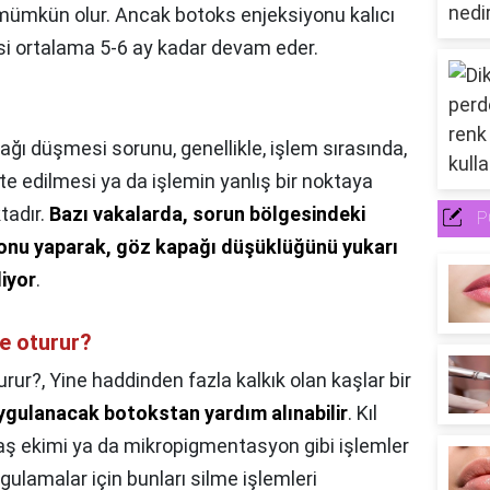
mümkün olur. Ancak botoks enjeksiyonu kalıcı
kisi ortalama 5-6 ay kadar devam eder.
ğı düşmesi sorunu, genellikle, işlem sırasında,
e edilmesi ya da işlemin yanlış bir noktaya
tadır.
Bazı vakalarda, sorun bölgesindeki
P
yonu yaparak, göz kapağı düşüklüğünü yukarı
iyor
.
e oturur?
urur?,
Yine haddinden fazla kalkık olan kaşlar bir
ygulanacak botokstan yardım alınabilir
. Kıl
aş ekimi ya da mikropigmentasyon gibi işlemler
ygulamalar için bunları silme işlemleri