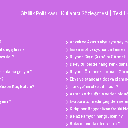
Gizlilik Politikası
Kullanıcı Sözleşmesi
Teklif 
?
Anzak ve Avustralya aynı şey m
 değiştirilir?
Insan motivasyonunun temeli n
ayrıldı?
Rüyada Dişin Çıktığını Görmek
Dikey tül perde hangi renk daha 
e anlama geliyor?
Rüyada Örümcek Isırması Gör
r?
Ebys ve standart dosya planı n
 Sezon Kaç Bölüm?
Türkiye'nin ülke adı nedir?
Akran zorbalığının neden oldu
yenir?
Evaporatör nedir çeşitleri nele
Kırkpınar Başpehlivan Ödülü N
Belaz kamyon hangi ülkenin?
Boks maçında ölen var mı?