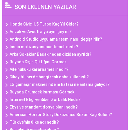
SON EKLENEN YAZILAR
Honda Civic 1.5 Turbo Kaç Yıl Gider?
Anzak ve Avustralya aynı şey mi?
Android Studio uygulama resmi nasıl değiştirilir?
Insan motivasyonunun temeli nedir?
Arka Sokaklar Başak neden diziden ayrıldı?
Rüyada Dişin Çıktığını Görmek
Aile hukuku kararnamesi nedir?
Dikey tül perde hangi renk daha kullanışlı?
LG çamaşır makinesinde ıe hatası ne anlama geliyor?
Rüyada Örümcek Isırması Görmek
İnternet Etiği ve Siber Zorbalık Nedir?
Ebys ve standart dosya planı nedir?
American Horror Story Dokuzuncu Sezon Kaç Bölüm?
Türkiye'nin ülke adı nedir?
Buz aküsü nereden alınır?