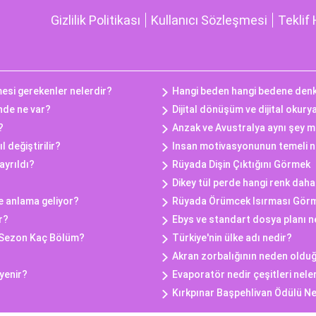
Gizlilik Politikası
Kullanıcı Sözleşmesi
Teklif 
esi gerekenler nelerdir?
Hangi beden hangi bedene denk
inde ne var?
Dijital dönüşüm ve dijital okury
?
Anzak ve Avustralya aynı şey m
 değiştirilir?
Insan motivasyonunun temeli n
ayrıldı?
Rüyada Dişin Çıktığını Görmek
Dikey tül perde hangi renk daha 
e anlama geliyor?
Rüyada Örümcek Isırması Gör
r?
Ebys ve standart dosya planı n
 Sezon Kaç Bölüm?
Türkiye'nin ülke adı nedir?
Akran zorbalığının neden oldu
yenir?
Evaporatör nedir çeşitleri nele
Kırkpınar Başpehlivan Ödülü N