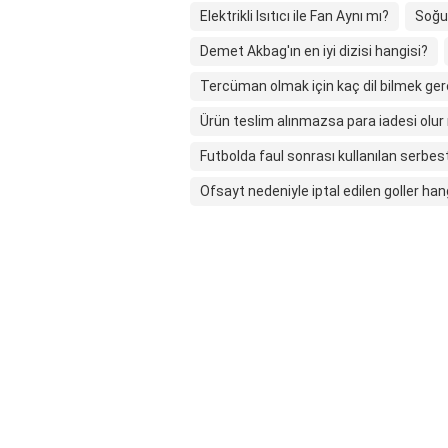
Elektrikli Isıtıcı ile Fan Aynı mı?
Soğuk
Demet Akbag'ın en iyi dizisi hangisi?
Tercüman olmak için kaç dil bilmek ger
Ürün teslim alınmazsa para iadesi olu
Futbolda faul sonrası kullanılan serbes
Ofsayt nedeniyle iptal edilen goller hang