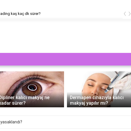
‹
ading kaş kaç dk sürer?
Dipliner kalıcı makyaj ne
Dermapen cihazıyla kalıcı
kadar sürer?
makyaj yapılır mı?
n yasaklandı?