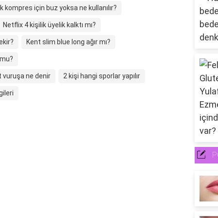
 kompres için buz yoksa ne kullanılır?
Netflix 4 kişilik üyelik kalktı mı?
ekir?
Kent slim blue long ağır mı?
r mu?
t vuruşa ne denir
2 kişi hangi sporlar yapılır
ileri
P