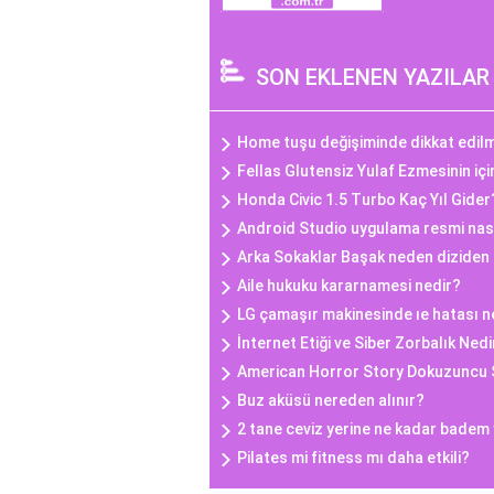
SON EKLENEN YAZILAR
Home tuşu değişiminde dikkat edilm
Fellas Glutensiz Yulaf Ezmesinin iç
Honda Civic 1.5 Turbo Kaç Yıl Gider
Android Studio uygulama resmi nasıl
Arka Sokaklar Başak neden diziden 
Aile hukuku kararnamesi nedir?
LG çamaşır makinesinde ıe hatası n
İnternet Etiği ve Siber Zorbalık Nedi
American Horror Story Dokuzuncu
Buz aküsü nereden alınır?
2 tane ceviz yerine ne kadar badem 
Pilates mi fitness mı daha etkili?