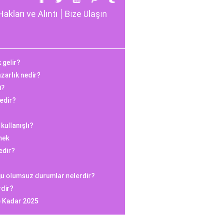
Hakları ve Alıntı
Bize Ulaşın
 gelir?
azarlık nedir?
i?
edir?
kullanışlı?
mek
edir?
ğu olumsuz durumlar nelerdir?
rdir?
e Kadar 2025