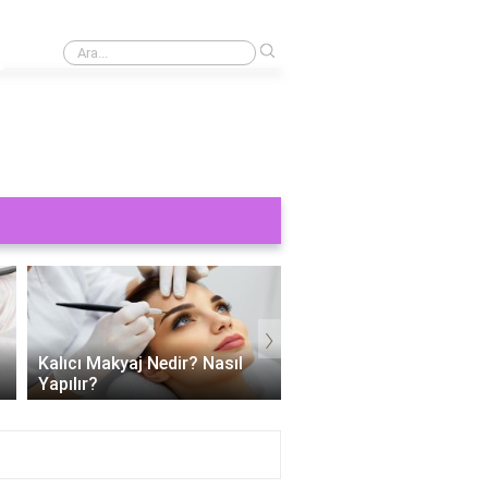
›
Kaş yaptırmak ne kadar 2024?
›
Kalıcı Makyaj Nedir? Nasıl
Kalıcı dudak makyajı ac
Yapılır?
mu?