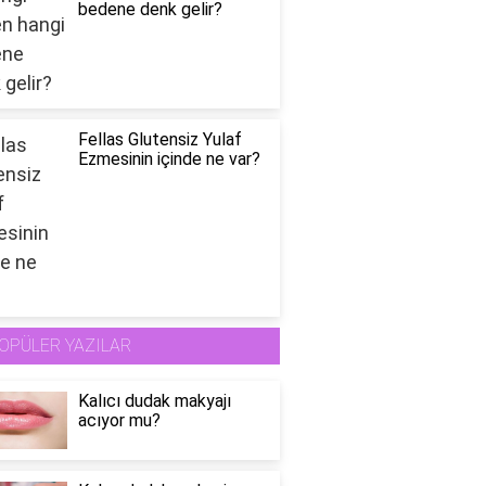
bedene denk gelir?
Fellas Glutensiz Yulaf
Ezmesinin içinde ne var?
OPÜLER YAZILAR
Kalıcı dudak makyajı
acıyor mu?