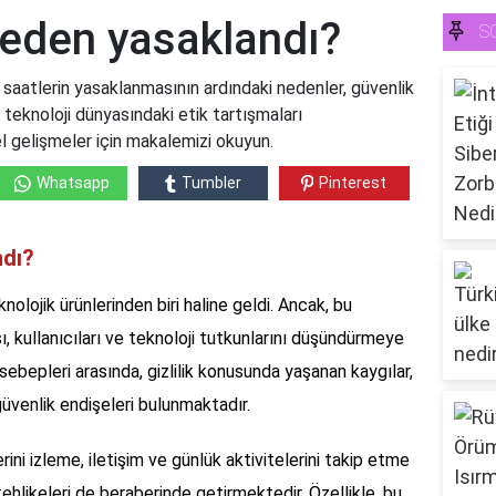
 neden yasaklandı?
S
ı saatlerin yasaklanmasının ardındaki nedenler, güvenlik
te teknoloji dünyasındaki etik tartışmaları
l gelişmeler için makalemizi okuyun.
Whatsapp
Tumbler
Pinterest
ndı?
knolojik ürünlerinden biri haline geldi. Ancak, bu
, kullanıcıları ve teknoloji tutkunlarını düşündürmeye
 sebepleri arasında, gizlilik konusunda yaşanan kaygılar,
güvenlik endişeleri bulunmaktadır.
lerini izleme, iletişim ve günlük aktivitelerini takip etme
ehlikeleri de beraberinde getirmektedir. Özellikle, bu