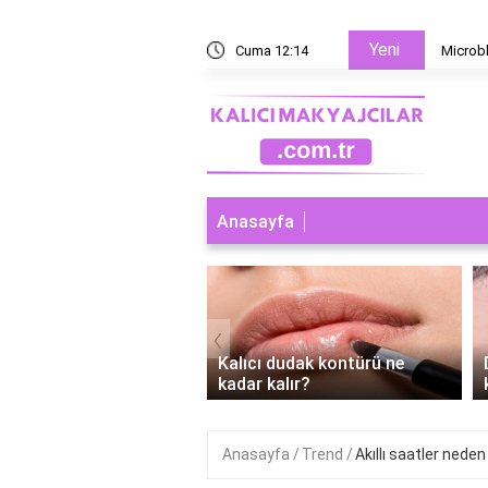
Yeni
 yoksa microblading mi?
Cuma 12:14
Microbl
Anasayfa
‹
ı dudak makyajı abdest
Kalıcı dudak kontürü ne
r mi?
kadar kalır?
Anasayfa
Trend
Akıllı saatler nede