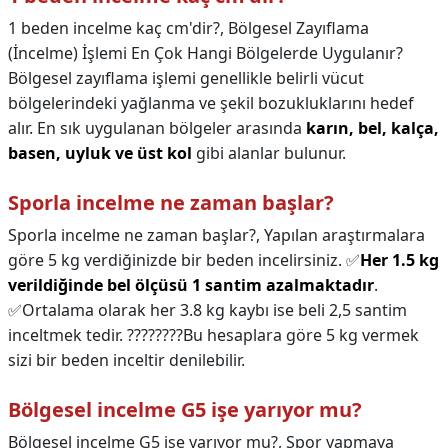
1 beden incelme kaç cm'dir?,
Bölgesel Zayıflama
(İncelme) İşlemi En Çok Hangi Bölgelerde Uygulanır?
Bölgesel zayıflama işlemi genellikle belirli vücut
bölgelerindeki yağlanma ve şekil bozukluklarını hedef
alır. En sık uygulanan bölgeler arasında
karın, bel, kalça,
basen, uyluk ve üst kol
gibi alanlar bulunur.
Sporla incelme ne zaman başlar?
Sporla incelme ne zaman başlar?,
Yapılan araştırmalara
göre 5 kg verdiğinizde bir beden incelirsiniz. ✅
Her 1.5 kg
verildiğinde bel ölçüsü 1 santim azalmaktadır
.
✅Ortalama olarak her 3.8 kg kaybı ise beli 2,5 santim
inceltmek tedir. ????????Bu hesaplara göre 5 kg vermek
sizi bir beden inceltir denilebilir.
Bölgesel incelme G5 işe yarıyor mu?
Bölgesel incelme G5 işe yarıyor mu?,
Spor yapmaya