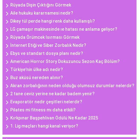
Rüyada Dişin Çıktığını Görmek
Aile hukuku kararnamesi nedir?
Dikey tül perde hangi renk daha kullanışlı?
LG çamaşır makinesinde ıe hatası ne anlama geliyor?
Rüyada Örümcek Isırması Görmek
İnternet Etiği ve Siber Zorbalık Nedir?
Ebys ve standart dosya planı nedir?
American Horror Story Dokuzuncu Sezon Kaç Bölüm?
Türkiye'nin ülke adı nedir?
Buz aküsü nereden alınır?
Akran zorbalığının neden olduğu olumsuz durumlar nelerdir?
2 tane ceviz yerine ne kadar badem yenir?
Evaporatör nedir çeşitleri nelerdir?
Pilates mi fitness mı daha etkili?
Kırkpınar Başpehlivan Ödülü Ne Kadar 2025
1. Lig maçları hangi kanal veriyor?