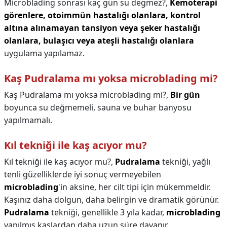
Microblading sonrası kaç gün su degmez?,
Kemoterapi
görenlere, otoimmün hastalığı olanlara, kontrol
altına alınamayan tansiyon veya şeker hastalığı
olanlara, bulaşıcı veya ateşli hastalığı olanlara
uygulama yapılamaz.
Kaş Pudralama mı yoksa microblading mi?
Kaş Pudralama mı yoksa microblading mi?,
Bir gün
boyunca su değmemeli, sauna ve buhar banyosu
yapılmamalı.
Kıl tekniği ile kaş acıyor mu?
Kıl tekniği ile kaş acıyor mu?,
Pudralama
tekniği, yağlı
tenli güzelliklerde iyi sonuç vermeyebilen
microblading
'in aksine, her cilt tipi için mükemmeldir.
Kaşınız daha dolgun, daha belirgin ve dramatik görünür.
Pudralama
tekniği, genellikle 3 yıla kadar,
microblading
yapılmış kaşlardan daha uzun süre dayanır.