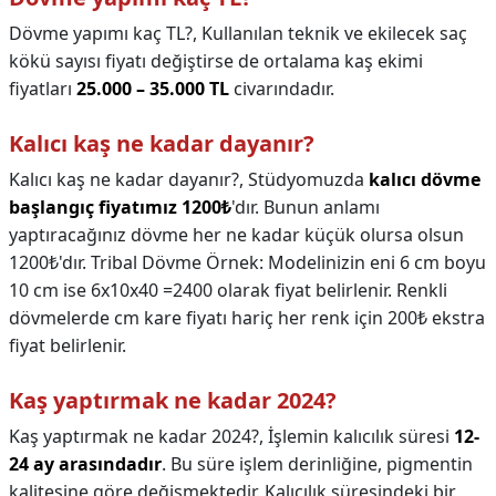
Dövme yapımı kaç TL?,
Kullanılan teknik ve ekilecek saç
kökü sayısı fiyatı değiştirse de ortalama kaş ekimi
fiyatları
25.000 – 35.000 TL
civarındadır.
Kalıcı kaş ne kadar dayanır?
Kalıcı kaş ne kadar dayanır?,
Stüdyomuzda
kalıcı dövme
başlangıç fiyatımız 1200₺
'dır. Bunun anlamı
yaptıracağınız dövme her ne kadar küçük olursa olsun
1200₺'dır. Tribal Dövme Örnek: Modelinizin eni 6 cm boyu
10 cm ise 6x10x40 =2400 olarak fiyat belirlenir. Renkli
dövmelerde cm kare fiyatı hariç her renk için 200₺ ekstra
fiyat belirlenir.
Kaş yaptırmak ne kadar 2024?
Kaş yaptırmak ne kadar 2024?,
İşlemin kalıcılık süresi
12-
24 ay arasındadır
. Bu süre işlem derinliğine, pigmentin
kalitesine göre değişmektedir. Kalıcılık süresindeki bir