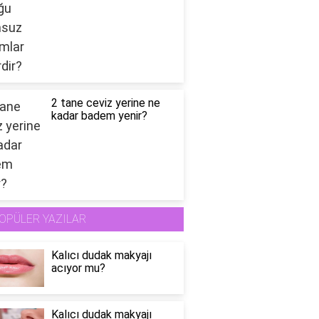
2 tane ceviz yerine ne
kadar badem yenir?
OPÜLER YAZILAR
Kalıcı dudak makyajı
acıyor mu?
Kalıcı dudak makyajı