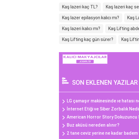
Kaş lazeri kaç TL?
Kaş lazeri kaç s
Kaş lazer epilasyon kalıcı mı?
Kaş L
Kaş lazeri kalıcı mı?
Kaş Lifting abd
Kaş Lifting kaç gün sürer?
Kaş Lifti
SON EKLENEN YAZILAR
LG çamaşır makinesinde ıe hatası n
İnternet Etiği ve Siber Zorbalık Nedi
American Horror Story Dokuzuncu
Buz aküsü nereden alınır?
2 tane ceviz yerine ne kadar badem 