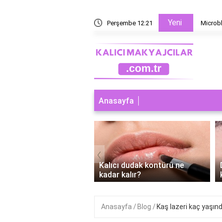
Yeni
 yoksa microblading mi?
Perşembe 12:21
Microbl
Anasayfa
‹
ı dudak makyajı abdest
Kalıcı dudak kontürü ne
r mi?
kadar kalır?
Anasayfa
Blog
Kaş lazeri kaç yaşınd