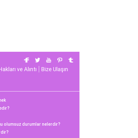
Hakları ve Alıntı
Bize Ulaşın
mek
edir?
ğu olumsuz durumlar nelerdir?
rdir?