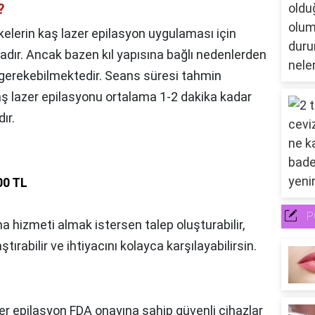
?
kelerin kaş lazer epilasyon uygulaması için
adır. Ancak bazen kıl yapısına bağlı nedenlerden
 gerekebilmektedir. Seans süresi tahmin
aş lazer epilasyonu ortalama 1-2 dakika kadar
ır.
00 TL
P
a hizmeti almak istersen talep oluşturabilir,
tırabilir ve ihtiyacını kolayca karşılayabilirsin.
er epilasyon FDA onayına sahip güvenli cihazlar