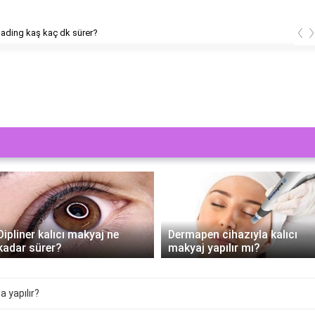
‹
ading kaş kaç dk sürer?
Dipliner kalıcı makyaj ne
Dermapen cihazıyla kalıcı
kadar sürer?
makyaj yapılır mı?
a yapılır?