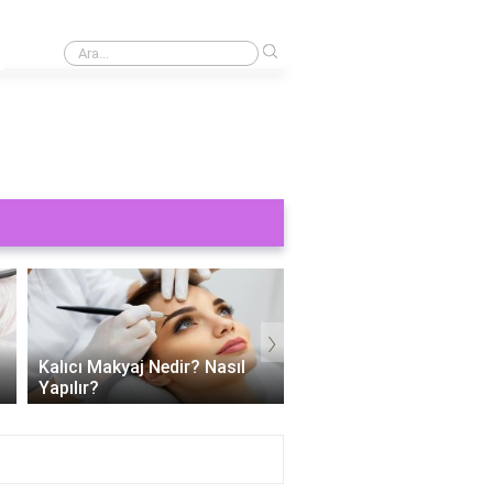
›
Kaş yaptırmak ne kadar 2024?
›
Kalıcı Makyaj Nedir? Nasıl
Kalıcı dudak makyajı ac
Yapılır?
mu?