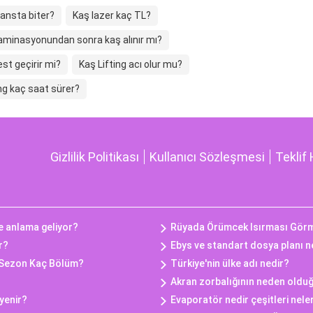
eansta biter?
Kaş lazer kaç TL?
aminasyonundan sonra kaş alınır mı?
est geçirir mi?
Kaş Lifting acı olur mu?
ng kaç saat sürer?
Gizlilik Politikası
Kullanıcı Sözleşmesi
Teklif 
e anlama geliyor?
Rüyada Örümcek Isırması Gör
r?
Ebys ve standart dosya planı n
 Sezon Kaç Bölüm?
Türkiye'nin ülke adı nedir?
Akran zorbalığının neden oldu
yenir?
Evaporatör nedir çeşitleri nele