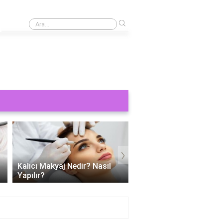
›
Kaş yaptırmak ne kadar 2024?
›
Kalıcı Makyaj Nedir? Nasıl
Kalıcı dudak makyajı ac
Yapılır?
mu?