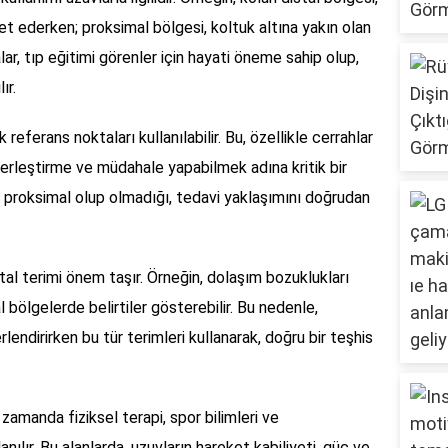
et ederken; proksimal bölgesi, koltuk altına yakın olan
lar, tıp eğitimi görenler için hayati öneme sahip olup,
ır.
k referans noktaları kullanılabilir. Bu, özellikle cerrahlar
 yerleştirme ve müdahale yapabilmek adına kritik bir
a da proksimal olup olmadığı, tedavi yaklaşımını doğrudan
stal terimi önem taşır. Örneğin, dolaşım bozuklukları
al bölgelerde belirtiler gösterebilir. Bu nedenle,
rlendirirken bu tür terimleri kullanarak, doğru bir teşhis
 zamanda fiziksel terapi, spor bilimleri ve
anılır. Bu alanlarda, uzuvların hareket kabiliyeti, güç ve