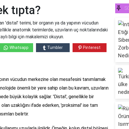
k tıpta?
S
n 'distal' terimi, bir organın ya da yapının vücudun
nellikle anatomik terimlerde, uzuvların uç noktalarındaki
aylı bilgi için makalemizi okuyun.
Whatsapp
Tumbler
Pinterest
 yapının vücudun merkezine olan mesafesini tanımlamak
minolojide önemli bir yere sahip olan bu kavram, uzuvların
ede büyük kolaylık sağlar. 'Distal', genellikle bir
olan uzaklığını ifade ederken, 'proksimal' ise tam
ımları belirtir.
llanımı uzuvlarla ilgilidir. Örneğin, kolun distal bölgesi,