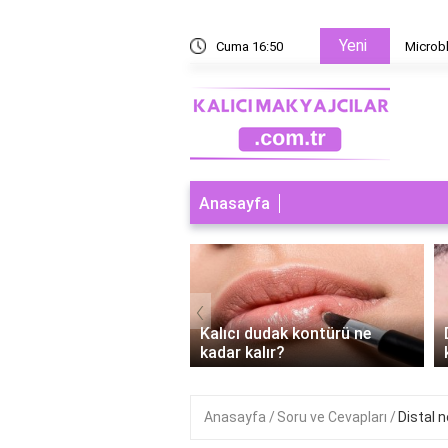
Yeni
 yoksa microblading mi?
Cuma 16:50
Microbl
Anasayfa
‹
ı dudak makyajı abdest
Kalıcı dudak kontürü ne
r mi?
kadar kalır?
Anasayfa
Soru ve Cevapları
Distal 