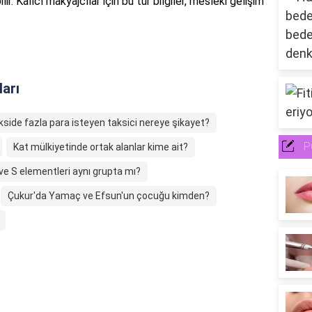
r. Kalıcı makyajcılar için bu tür bilgiler, mesleki gelişim
ları
kside fazla para isteyen taksici nereye şikayet?
P
Kat mülkiyetinde ortak alanlar kime ait?
ve S elementleri aynı grupta mı?
Çukur'da Yamaç ve Efsun'un çocuğu kimden?