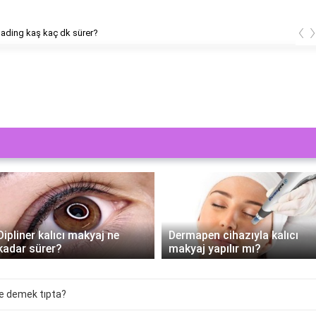
‹
ading kaş kaç dk sürer?
Dipliner kalıcı makyaj ne
Dermapen cihazıyla kalıcı
kadar sürer?
makyaj yapılır mı?
ne demek tıpta?