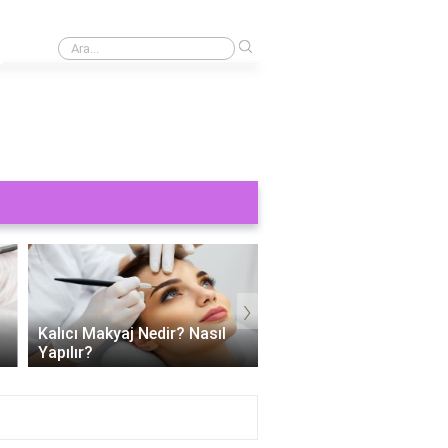
›
Kaş yaptırmak ne kadar 2024?
›
Kalıcı Makyaj Nedir? Nasıl
Kalıcı dudak makyajı ac
Yapılır?
mu?