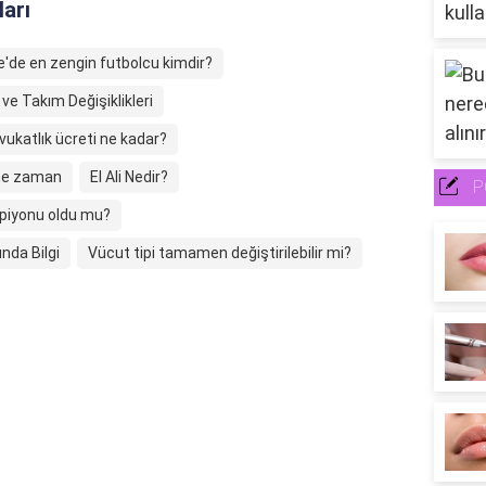
ları
e'de en zengin futbolcu kimdir?
ve Takım Değişiklikleri
vukatlık ücreti ne kadar?
 ne zaman
El Ali Nedir?
P
piyonu oldu mu?
nda Bilgi
Vücut tipi tamamen değiştirilebilir mi?