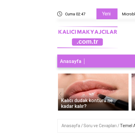
Yeni
 yoksa microblading mi?
Cuma 02:47
Microbl
Anasayfa
‹
ı dudak makyajı abdest
Kalıcı dudak kontürü ne
r mi?
kadar kalır?
Anasayfa
Soru ve Cevapları
Temel A