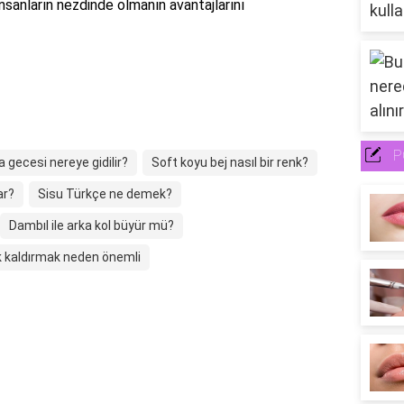
insanların nezdinde olmanın avantajlarını
P
 gecesi nereye gidilir?
Soft koyu bej nasıl bir renk?
ar?
Sisu Türkçe ne demek?
Dambıl ile arka kol büyür mü?
ık kaldırmak neden önemli