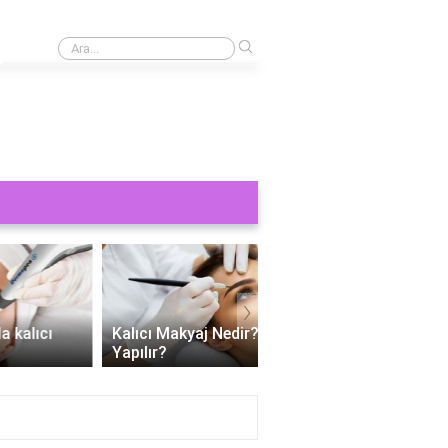
›
Kaş yaptırmak ne kadar 2024?
›
Kalıcı Makyaj Nedir? Nasıl
Kalıcı dudak makyajı ac
Yapılır?
mu?