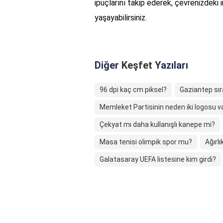
ipuçlarını takip ederek, çevrenizdeki 
yaşayabilirsiniz.
Diğer
Keşfet
Yazıları
96 dpi kaç cm piksel?
Gaziantep sıra
Memleket Partisinin neden iki logosu v
Çekyat mı daha kullanışlı kanepe mi?
Masa tenisi olimpik spor mu?
Ağırl
Galatasaray UEFA listesine kim girdi?