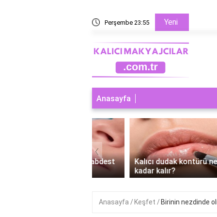
Yeni
 yoksa microblading mi?
Perşembe 23:55
Microbl
Anasayfa
‹
ı dudak makyajı abdest
Kalıcı dudak kontürü ne
r mi?
kadar kalır?
Anasayfa
Keşfet
Birinin nezdinde 