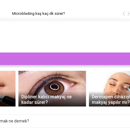
‹
ading kaş kaç dk sürer?
Dipliner kalıcı makyaj ne
Dermapen cihazıyla kalıcı
kadar sürer?
makyaj yapılır mı?
olmak ne demek?