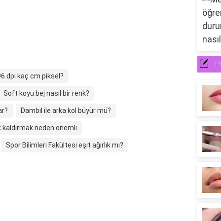
P
96 dpi kaç cm piksel?
Soft koyu bej nasıl bir renk?
ar?
Dambıl ile arka kol büyür mü?
ık kaldırmak neden önemli
Spor Bilimleri Fakültesi eşit ağırlık mı?