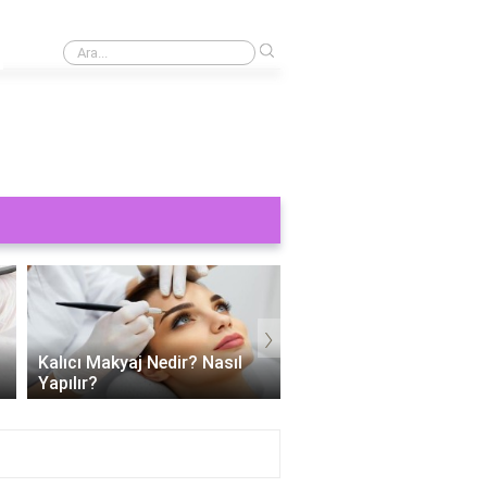
›
Kaş yaptırmak ne kadar 2024?
›
Kalıcı Makyaj Nedir? Nasıl
Kalıcı dudak makyajı ac
Yapılır?
mu?