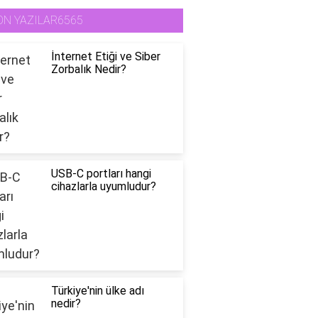
ON YAZILAR6565
İnternet Etiği ve Siber
Zorbalık Nedir?
USB-C portları hangi
cihazlarla uyumludur?
Türkiye'nin ülke adı
nedir?