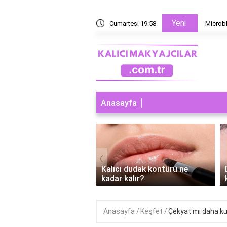
Yeni
 yoksa microblading mi?
Cumartesi 19:58
Microbl
Anasayfa
‹
ı dudak makyajı abdest
Kalıcı dudak kontürü ne
r mi?
kadar kalır?
Anasayfa
Keşfet
Çekyat mı daha kul