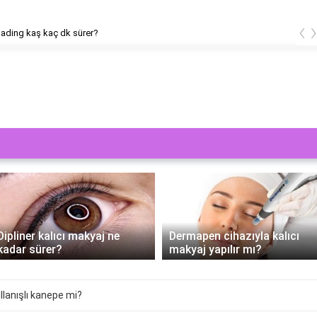
‹
ading kaş kaç dk sürer?
Dipliner kalıcı makyaj ne
Dermapen cihazıyla kalıcı
kadar sürer?
makyaj yapılır mı?
lanışlı kanepe mi?