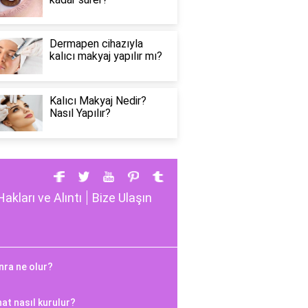
Dermapen cihazıyla
kalıcı makyaj yapılır mı?
Kalıcı Makyaj Nedir?
Nasıl Yapılır?
Hakları ve Alıntı
Bize Ulaşın
nra ne olur?
hat nasıl kurulur?