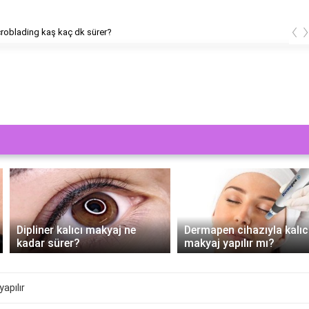
‹
ading kaş kaç dk sürer?
Dipliner kalıcı makyaj ne
Dermapen cihazıyla kalıcı
kadar sürer?
makyaj yapılır mı?
yapılır