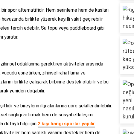
ka bir spor alternatifidir. Hem serinleme hem de kasları
e havuzunda birlikte yüzerek keyifli vakit geçirebilir
teleri tercih edebilir. Su topu veya paddleboard gibi
ı yaratır.
e zihinsel odaklanma gerektiren aktiviteler arasında
ar, vücudu esnetirken, zihinsel rahatlama ve
larını birlikte çalışarak birbirine destek olabilir ve bu
rak yeniden doğabilir.
itlidir ve bireylerin ilgi alanlarına göre şekillendirilebilir.
ksel sağlığı artırmak hem de sosyal etkileşimi
a detaylı bilgi için
2 kişi hangi sporlar yapılır
r aktiviteler, hem sağlıklı yaşamı destekler hem de