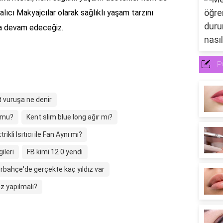
lıcı Makyajcılar olarak sağlıklı yaşam tarzını
ya devam edeceğiz.
P
t vuruşa ne denir
r mu?
Kent slim blue long ağır mı?
trikli Isıtıcı ile Fan Aynı mı?
ileri
FB kimi 12 0 yendi
rbahçe'de gerçekte kaç yıldız var
z yapılmalı?