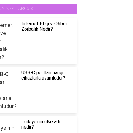
ON YAZILAR6565
İnternet Etiği ve Siber
Zorbalık Nedir?
USB-C portları hangi
cihazlarla uyumludur?
Türkiye'nin ülke adı
nedir?