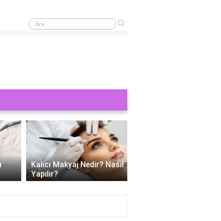
›
Kaş yaptırmak ne kadar 2024?
›
Kalıcı Makyaj Nedir? Nasıl
Kalıcı dudak makyajı ac
Yapılır?
mu?