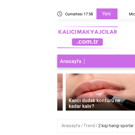
Yeni
 yoksa microblading mi?
Cumartesi 17:58
Microbl
Anasayfa
‹
ı dudak makyajı abdest
Kalıcı dudak kontürü ne
r mi?
kadar kalır?
Anasayfa
Trend
2 kişi hangi sporlar 