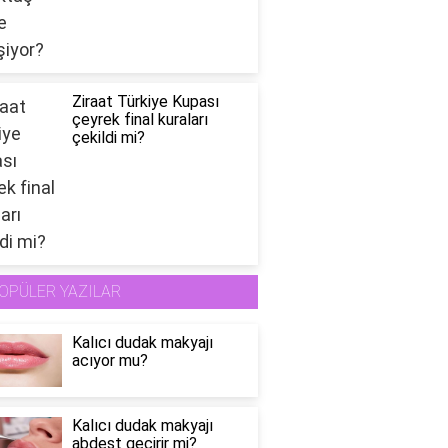
Ziraat Türkiye Kupası
çeyrek final kuraları
çekildi mi?
OPÜLER YAZILAR
Kalıcı dudak makyajı
acıyor mu?
Kalıcı dudak makyajı
abdest geçirir mi?