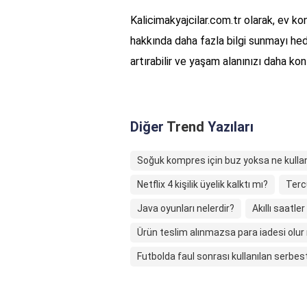
Kalicimakyajcilar.com.tr olarak, ev k
hakkında daha fazla bilgi sunmayı hedef
artırabilir ve yaşam alanınızı daha konf
Diğer
Trend
Yazıları
Soğuk kompres için buz yoksa ne kullanı
Netflix 4 kişilik üyelik kalktı mı?
Terc
Java oyunları nelerdir?
Akıllı saatl
Ürün teslim alınmazsa para iadesi olu
Futbolda faul sonrası kullanılan serbes