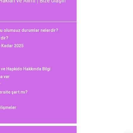
Hakları ve Alıntı
Bize Ulaşın
ğu olumsuz durumlar nelerdir?
rdir?
e Kadar 2025
 ve Hapkido Hakkında Bilgi
a var
?
ersite şart mı?
elişmeler