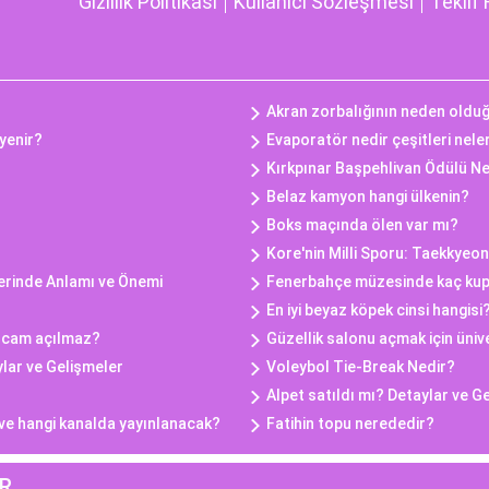
Gizlilik Politikası
Kullanıcı Sözleşmesi
Teklif 
Akran zorbalığının neden oldu
yenir?
Evaporatör nedir çeşitleri nele
Kırkpınar Başpehlivan Ödülü N
Belaz kamyon hangi ülkenin?
Boks maçında ölen var mı?
Kore'nin Milli Sporu: Taekkyeon
lerinde Anlamı ve Önemi
Fenerbahçe müzesinde kaç kup
En iyi beyaz köpek cinsi hangisi
n cam açılmaz?
Güzellik salonu açmak için üniv
ylar ve Gelişmeler
Voleybol Tie-Break Nedir?
Alpet satıldı mı? Detaylar ve G
 ve hangi kanalda yayınlanacak?
Fatihin topu nerededir?
R