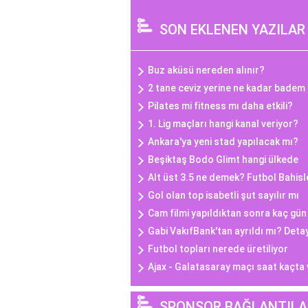
SON EKLENEN YAZILAR
Buz aküsü nereden alınır?
2 tane ceviz yerine ne kadar badem 
Pilates mi fitness mı daha etkili?
1. Lig maçları hangi kanal veriyor?
Ankara'ya yeni stad yapılacak mı?
Beşiktaş Bodo Glimt hangi ülkede
Alt üst 3.5 ne demek? Futbol Bahis
Gol olan top isabetli şut sayılır mı
Cam filmi yapıldıktan sonra kaç gü
Gabi VakıfBank'tan ayrıldı mı? Deta
Futbol topları nerede üretiliyor
Ajax - Galatasaray maçı saat kaçta
SPONSOR BAĞLANTILA