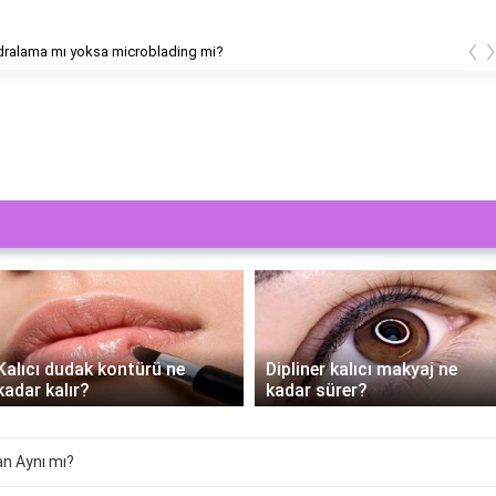
‹
ading kaş kaç dk sürer?
Dipliner kalıcı makyaj ne
Dermapen cihazıyla kalıcı
kadar sürer?
makyaj yapılır mı?
 Fan Aynı mı?