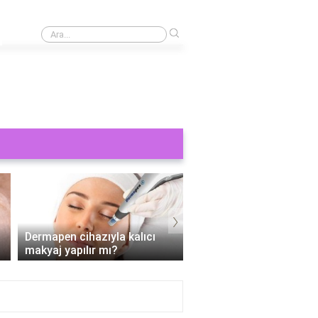
›
Kaş yaptırmak ne kadar 2024?
›
Kalıcı Makyaj Nedir? Nasıl
Kalıcı dudak makyajı ac
Yapılır?
mu?