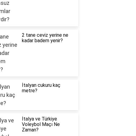
2 tane ceviz yerine ne
kadar badem yenir?
İtalyan cukuru kaç
metre?
İtalya ve Türkiye
Voleybol Maçı Ne
Zaman?