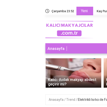
Yeni
 yoksa microblading mi?
Çarşamba 23:52
Microbl
Anasayfa
‹
ı dudak makyajı abdest
Kalıcı dudak kontürü ne
r mi?
kadar kalır?
Anasayfa
Trend
Elektrikli Isıtıcı ile